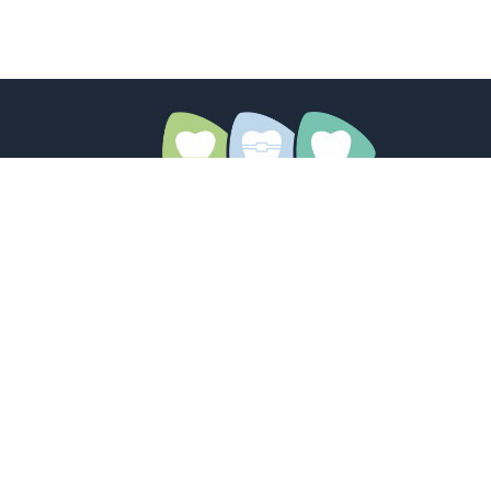
Adolph-Kolping-Str. 2
89312 Günzburg.
08221 / 310 35
info@zahnklinik-guenzburg.de
Erkunde