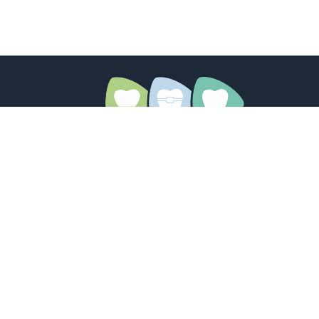
Adolph-Kolping-Str. 2
89312 Günzburg.
08221 / 310 35
info@zahnklinik-guenzburg.de
Erkunde