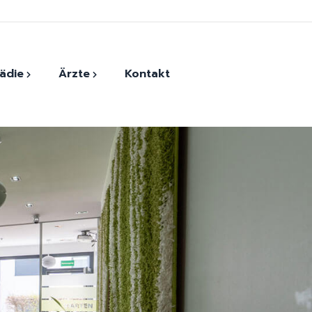
ädie
Ärzte
Kontakt
der
Monther Harfoush
ersatz
Andrada-Elena Vasile
Dr. Evangelios Kaltsounis
Dr. Georg Eckner