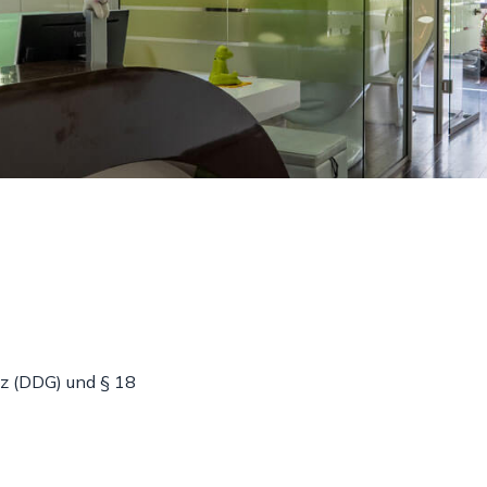
Parodontologie
Parodontitis
All-On-4
Feste Zähne an einem 
Behandlungsmethode
z (DDG) und § 18