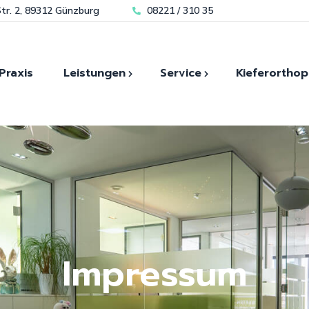
tr. 2, 89312 Günzburg
08221 / 310 35
Praxis
Leistungen
Service
Kieferorthop
Kieferorthopädie für Kin
Modernste Technik für
Zahn
Zahnästhetik
Bleaching
Kieferorthopädie für
sofortigen Zahnersatz
Laser und Mikroskopische-
Erwachsene
Schmerzfrei durch Lachgas
Zahnheilkunde
Invisalign Günzburg
Spezialisiert auf
Biologische Zahnheilkunde
Angstpatienten
Kiefergelenk-diagnostik
Hauseigenes Dentallabor
Impressum
Implantologie
Zahnimplantate
Unsere Kieferorthopädie
Prothetik