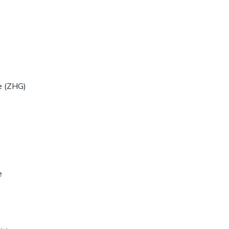
e (ZHG)
e