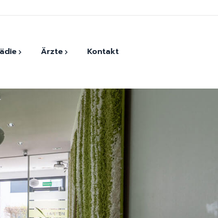
ädie
Ärzte
Kontakt
der
Monther Harfoush
ersatz
Andrada-Elena Vasile
Dr. Evangelios Kaltsounis
Dr. Georg Eckner