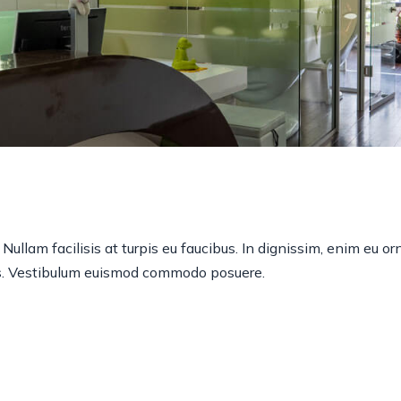
Parodontologie
Parodontitis
All-On-4
Feste Zähne an einem 
Behandlungsmethode
Nullam facilisis at turpis eu faucibus. In dignissim, enim eu or
rius. Vestibulum euismod commodo posuere.