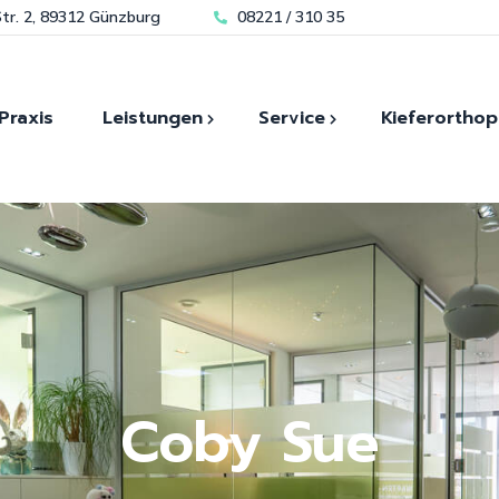
tr. 2, 89312 Günzburg
08221 / 310 35
Praxis
Leistungen
Service
Kieferorthop
Kieferorthopädie für Kin
Modernste Technik für
Zahn
Zahnästhetik
Bleaching
Kieferorthopädie für
sofortigen Zahnersatz
Laser und Mikroskopische-
Erwachsene
Schmerzfrei durch Lachgas
Zahnheilkunde
Invisalign Günzburg
Spezialisiert auf
Biologische Zahnheilkunde
Angstpatienten
Kiefergelenk-diagnostik
Hauseigenes Dentallabor
Coby Sue
Implantologie
Zahnimplantate
Unsere Kieferorthopädie
Prothetik